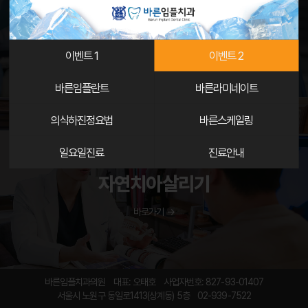
의식하진정 임플란트
바로가기 →
이벤트 1
이벤트 2
바른임플란트
바른라미네이트
의식하진정요법
바른스케일링
일요일진료
진료안내
BARUN IMPLANT DENTAL CLINIC
자연치아살리기
바로가기 →
바른임플치과의원
대표: 오태호
사업자번호: 827-93-01407
서울시 노원구 동일로1413(상계동) 5층
02-939-7522